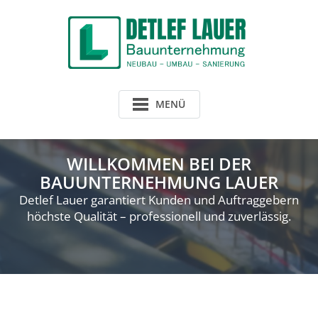
Skip
to
content
MENÜ
WILLKOMMEN BEI DER
BAUUNTERNEHMUNG LAUER
Detlef Lauer garantiert Kunden und Auftraggebern
höchste Qualität – professionell und zuverlässig.